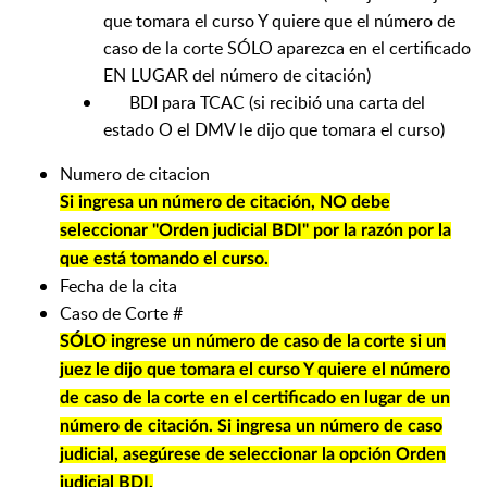
que tomara el curso Y quiere que el número de
caso de la corte SÓLO aparezca en el certificado
EN LUGAR del número de citación)
BDI para TCAC (si recibió una carta del
estado O el DMV le dijo que tomara el curso)
Numero de citacion
Si ingresa un número de citación, NO debe
seleccionar "Orden judicial BDI" por la razón por la
que está tomando el curso.
Fecha de la cita
Caso de Corte #
SÓLO ingrese un número de caso de la corte si un
juez le dijo que tomara el curso Y quiere el número
de caso de la corte en el certificado en lugar de un
número de citación. Si ingresa un número de caso
judicial, asegúrese de seleccionar la opción Orden
judicial BDI.